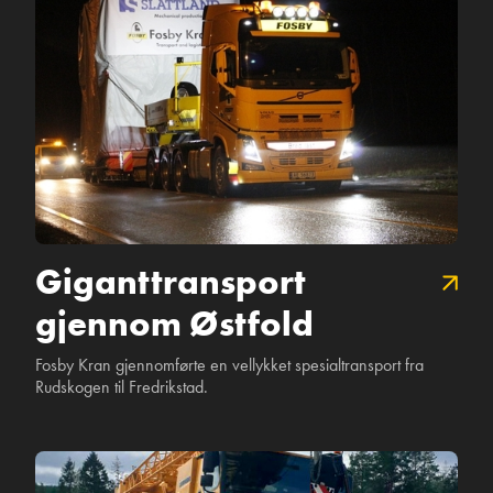
Kran
Giganttransport
gjennom Østfold
Fosby Kran gjennomførte en vellykket spesialtransport fra
Rudskogen til Fredrikstad.