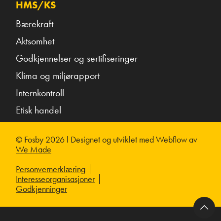
HMS/KS
Bærekraft
Aktsomhet
Godkjennelser og sertifiseringer
Klima og miljørapport
Internkontroll
Etisk handel
© Fosby 2026 l Designet og utviklet med Webflow av
We Made
Personvernerklæring
Interesseorganisasjoner
Godkjenninger