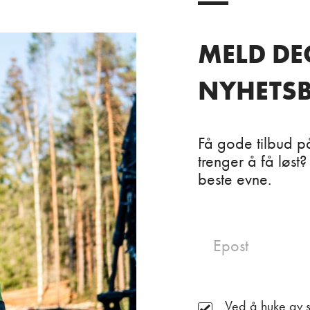
MELD DE
NYHETSB
Få gode tilbud p
trenger å få løst?
beste evne.
Ved å huke av s