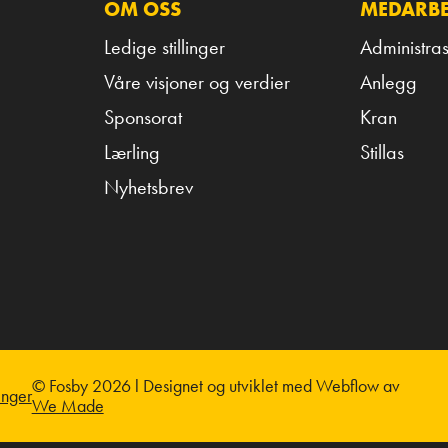
OM OSS
MEDARBE
Ledige stillinger
Administras
Våre visjoner og verdier
Anlegg
Sponsorat
Kran
Lærling
Stillas
Nyhetsbrev
© Fosby 2026 l Designet og utviklet med Webflow av
nger
We Made