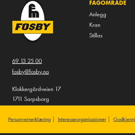
FAGOMRÅDE
Anlegg
Kran
Stillas
69 13 25 00
fosby@fosby.no
Klokkergårdveien 17
1711 Sarpsborg
Personvernerklæring
Interesseorganisasjoner
Godkjenni