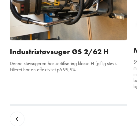
Industristøvsuger GS 2/62 H
S
Denne støvsugeren har sertifisering klasse H (giftig støv).
m
Filteret har en effektivitet på 99,9%
m
b
b