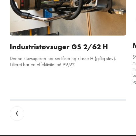
Industristøvsuger GS 2/62 H
S
Denne støvsugeren har sertifisering klasse H (giftig støv).
m
Filteret har en effektivitet på 99,9%
m
b
b