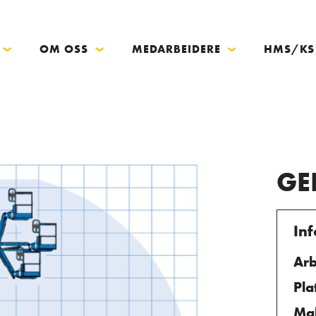
OM OSS
MEDARBEIDERE
HMS/KS
GE
In
Arb
Pla
Mak