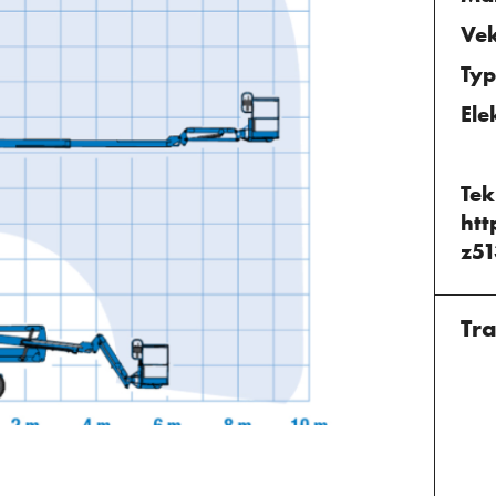
Vek
Ty
Ele
Tek
htt
z51
Tr