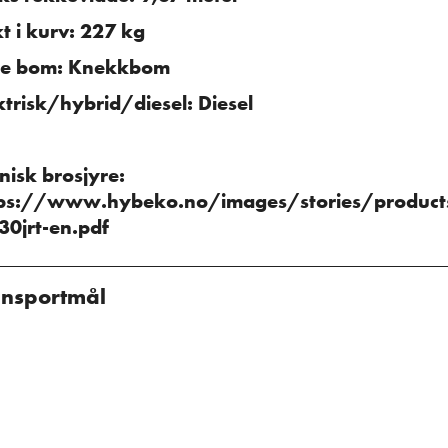
t i kurv: 227 kg
pe bom: Knekkbom
ktrisk/hybrid/diesel: Diesel
nisk brosjyre:
ps://www.hybeko.no/images/stories/products/l
30jrt-en.pdf
ansportmål