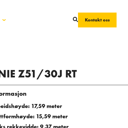
Kontakt oss
NIE Z51/30J RT
formasjon
eidshøyde: 17,59 meter
ttformhøyde: 15,59 meter
s rekkevidde: 9,37 meter