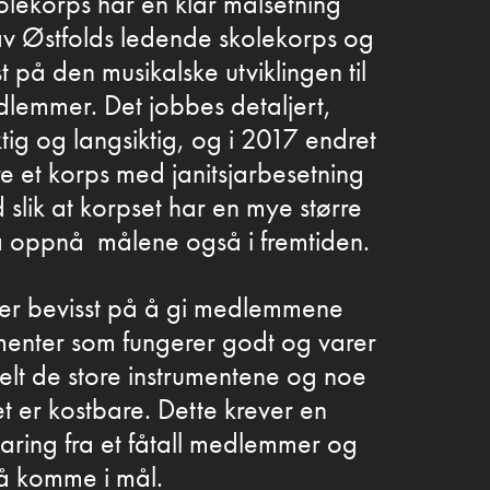
olekorps har en klar målsetning
 av Østfolds ledende skolekorps og
st på den musikalske utviklingen til
dlemmer. Det jobbes detaljert,
tig og langsiktig, og i 2017 endret
e et korps med janitsjarbesetning
d slik at korpset har en mye større
 å oppnå målene også i fremtiden.
ser bevisst på å gi medlemmene
menter som fungerer godt og varer
elt de store instrumentene og noe
t er kostbare. Dette krever en
paring fra et fåtall medlemmer og
 å komme i mål.