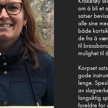
Kråkerøy sk
om å bli et
satser bevis
alle sine me
både kortsik
de fra å vær
til brassban
mulighet til
Korpset sat
gode instru
lenge. Spesi
av slagverke
langsiktig s
foreldre for