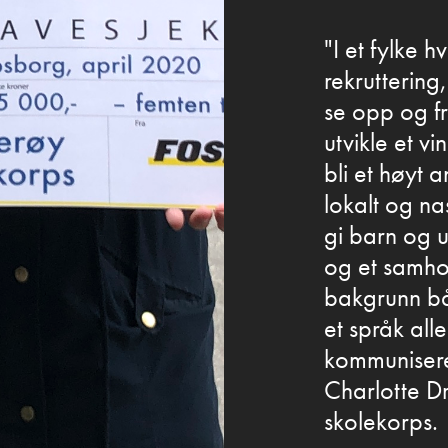
"I et fylke 
rekruttering
se opp og fr
utvikle et v
bli et høyt 
lokalt og na
gi barn og u
og et samho
bakgrunn båd
et språk all
kommunisere 
Charlotte D
skolekorps.