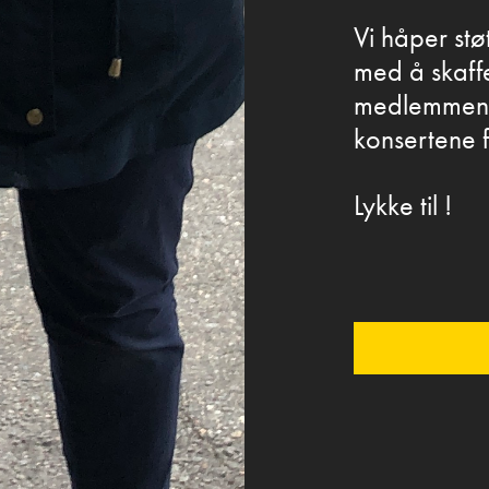
Vi håper st
med å skaffe
medlemmene. 
konsertene 
Lykke til !