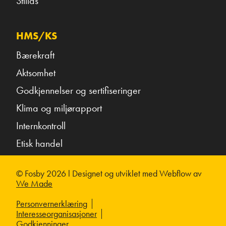
Stillas
HMS/KS
Bærekraft
Aktsomhet
Godkjennelser og sertifiseringer
Klima og miljørapport
Internkontroll
Etisk handel
© Fosby 2026 l Designet og utviklet med Webflow av
We Made
Personvernerklæring
Interesseorganisasjoner
Godkjenninger