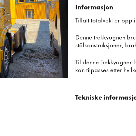
Informasjon
Tillatt totalvekt er oppt
Denne trekkvognen bruke
stålkonstruksjoner, bra
Til denne Trekkvognen h
kan tilpasses etter hvil
Tekniske informasj