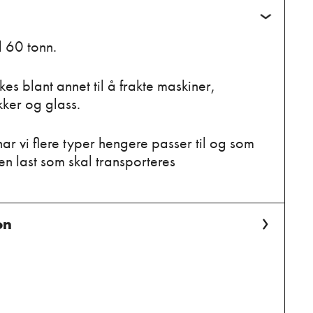
il 60 tonn.
s blant annet til å frakte maskiner,
kker og glass.
ar vi flere typer hengere passer til og som
ken last som skal transporteres
on